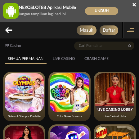
×
NEKOSLOT88 Aplikasi Mobile
UNDUH
Jangan tampilkan lagi hari ini
Masuk
Daftar
PP Casino
SEMUA PERMAINAN
LIVE CASINO
CRASH GAME
Gates of Olympus Roulette
Color Game Bonanza
Live Casino Lobby