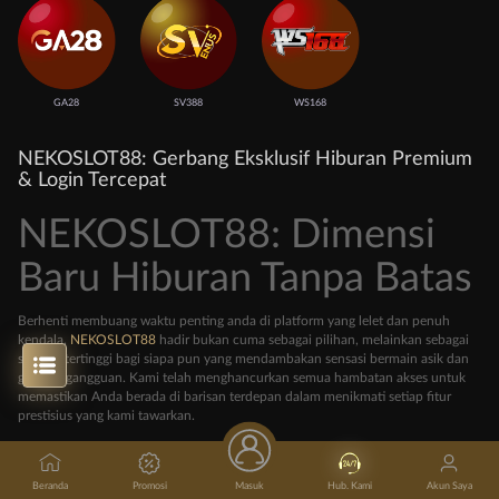
GA28
SV388
WS168
NEKOSLOT88: Gerbang Eksklusif Hiburan Premium
& Login Tercepat
NEKOSLOT88: Dimensi
Baru Hiburan Tanpa Batas
Berhenti membuang waktu penting anda di platform yang lelet dan penuh
kendala.
NEKOSLOT88
hadir bukan cuma sebagai pilihan, melainkan sebagai
standar tertinggi bagi siapa pun yang mendambakan sensasi bermain asik dan
gak ada gangguan. Kami telah menghancurkan semua hambatan akses untuk
memastikan Anda berada di barisan terdepan dalam menikmati setiap fitur
prestisius yang kami tawarkan.
Satu Klik Menuju Keajaiban
Beranda
Promosi
Masuk
Hub. Kami
Akun Saya