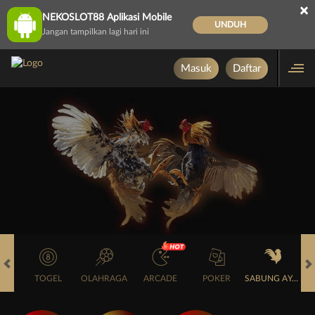
×
NEKOSLOT88 Aplikasi Mobile
UNDUH
Jangan tampilkan lagi hari ini
Masuk
Daftar
E
TOGEL
OLAHRAGA
ARCADE
POKER
SABUNG AYAM