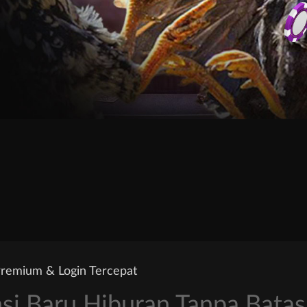
remium & Login Tercepat
 Baru Hiburan Tanpa Batas