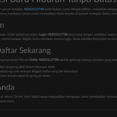
an penuh kendala.
NEKOSLOT88
hadir bukan cuma sebagai pilihan, melainkan sebaga
mua hambatan akses untuk memastikan Anda berada di barisan terdepan dalam menikma
an
arga. Itulah sebabnya sistem
Login NEKOSLOT88
dirancang dengan arsitektur supe
ng membosankan. Begitu Anda menekan tombol login, Anda seketika berpindah ke duni
Daftar Sekarang
ng luar biasa? Proses
Daftar NEKOSLOT88
adalah gerbang menuju privilese yang tid
 dan langsung aktif dalam hitungan detik.
rlindungi oleh enkripsi tingkat militer yang tak tertembus.
kami berada tepat di ujung jari Anda.
Anda
ah teknis. Di sini, kami tidak hanya menjanjikan kecepatan, kami memberikan domin
rsama kami.