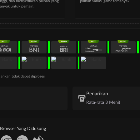
tinggi, dan menyediakan pilihan yang
pilihan variasi game terbanyak
banyak untuk pemain.
arikan tidak dapat diproses
Penarikan
Rata-rata 3 Menit
Browser Yang Didukung