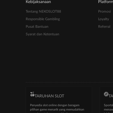
Kebijaksanaan
Platfor
Tentang NEKOSLOT88
Promosi
Responsible Gambling
Loyalty
Pusat Bantuan
Referral
Syarat dan Ketentuan
TARUHAN SLOT
T
Penyedia slot online dengan beragam
Sports
pilihan game menarik yang memudahkan
menawa