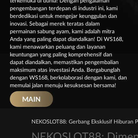
terkemuka di dunia! Dengan pengalaman
pengembangan terdepan di industri ini, kami
berdedikasi untuk mengejar keunggulan dan
inovasi. Sebagai merek teratas dalam
permainan sabung ayam, kami adalah mitra
Anda yang paling dapat diandalkan! Di WS168,
kami menawarkan peluang dan layanan
keuntungan yang paling komprehensif dan
dapat diandalkan, memastikan pengembalian
maksimum atas investasi Anda. Bergabunglah
dengan WS168, berkolaborasi dengan kami, dan
memulai jalan menuju kesuksesan bersama!
MAIN
NEKOSLOT88: Gerbang Eksklusif Hiburan P
NEKOSLOT88: Dimensi