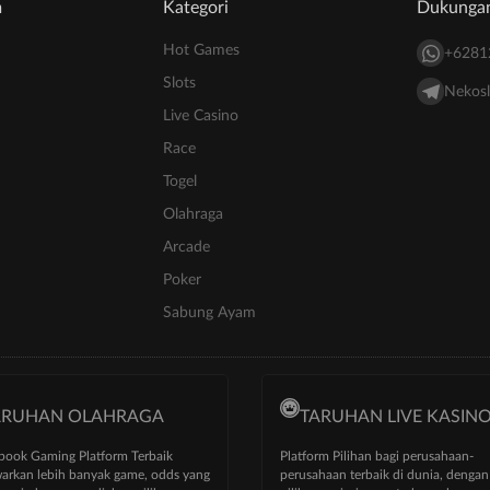
m
Kategori
Dukunga
Hot Games
+6281
Slots
Nekos
Live Casino
Race
Togel
Olahraga
Arcade
Poker
Sabung Ayam
ARUHAN OLAHRAGA
TARUHAN LIVE KASIN
book Gaming Platform Terbaik
Platform Pilihan bagi perusahaan-
rkan lebih banyak game, odds yang
perusahaan terbaik di dunia, dengan