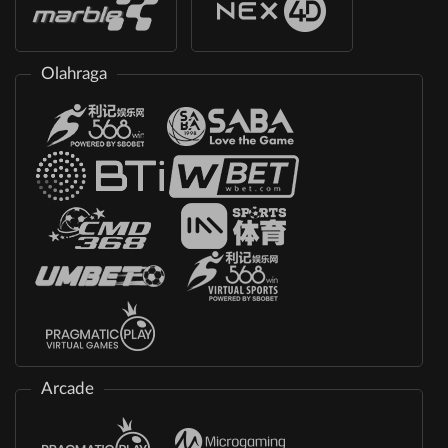
Olahraga
Arcade