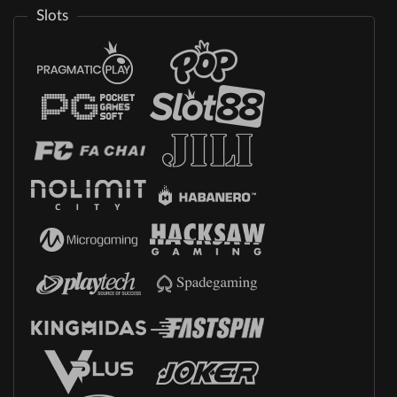
Slots