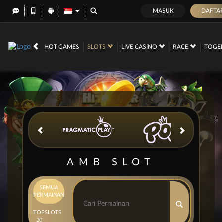
MASUK
DAFTA
IDR
12,689,625,
HOT GAMES
SLOTS
LIVE CASINO
RACE
TOGE
AMB SLOT
SEMUA
PERMAINAN
TOP
SLOTS
20