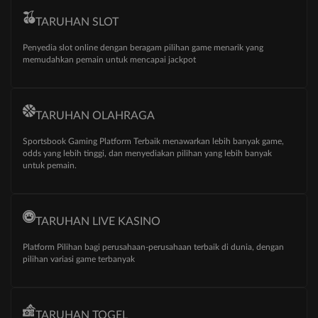
TARUHAN SLOT
Penyedia slot online dengan beragam pilihan game menarik yang
memudahkan pemain untuk mencapai jackpot
TARUHAN OLAHRAGA
Sportsbook Gaming Platform Terbaik menawarkan lebih banyak game,
odds yang lebih tinggi, dan menyediakan pilihan yang lebih banyak
untuk pemain.
TARUHAN LIVE KASINO
Platform Pilihan bagi perusahaan-perusahaan terbaik di dunia, dengan
pilihan variasi game terbanyak
TARUHAN TOGEL