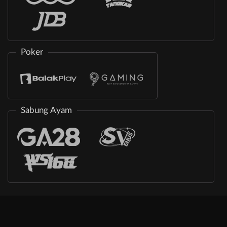
Poker
Sabung Ayam