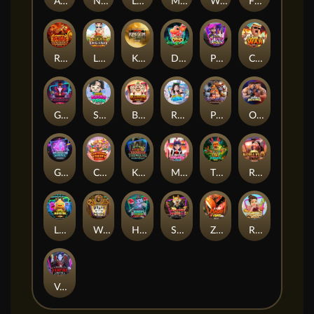
Alice's Wonder
Natural Ace
Lab 19 Mania
Mermaid's Market
Wonder Cuisine
Fishing's Paradise
Roma Kingdom
Lucky NangKwak
Kingdom Z
Dino Pops
Punk Star
Clash of War
Ghost House
Squid Toon
Blessing of the Ox
Rich Rich Water
Pet Ranger
ONE Boxing
Grand Shine
Centillion Gods
Kraken Treasure
Moe Moe Cute
Tiki Paradise
Roma Plus
Little Monster
Wrath of Egypt
Hungry Krahung
Shiba Mogul
Zushi Prime
Royal Thai Dessert
Vampire Hunter