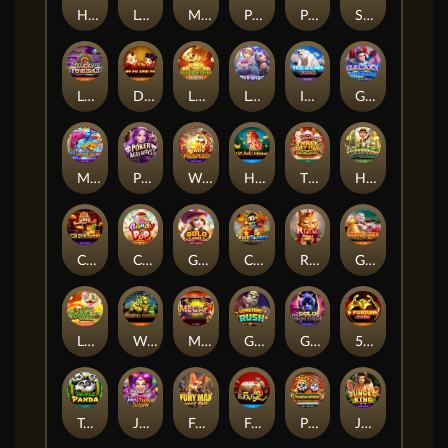
Hallo Win Party
Legacy of Ramakien
Mister Cashmore
Prosperity Gods
Pirates Gold Rush
Sexy Vegas
Lucky Feng Shui
Da Fu Xiao Fu
Lucky Koi Exclusive
Love Idol
Iceland SA
Galaxy Guardian
Magical Lamp
Poker Maxways
Wow Prosperity
Ho Yeah Monkey
Three Lucky Stars
Hugon Quest
Cai Shen 888
Candy Pop
Gold West
Crazy Bomber
Royal Paws Maxways
Great Stars
Lucky Snake Wheel
Wong Choy
Mega 7
Gemstone Rush
Gold Panther
5 Fortune SA
Triple Panda
Jokers Treasure Exclusive
Fury Max Lucky Road
FaFaFa2
Panda Opera
Jungle King