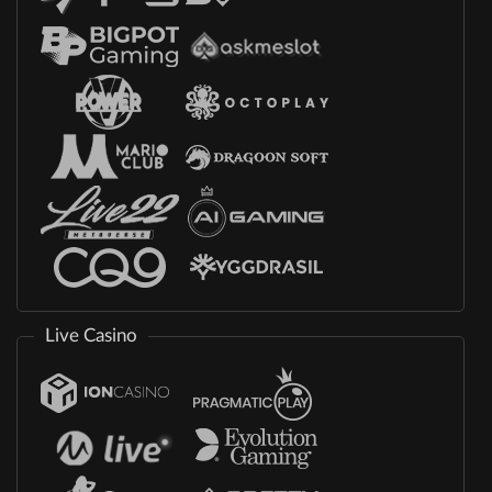
Live Casino