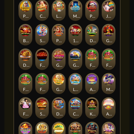
Pharaoh Gates
Christmas Tree of Wonders
Lucky Horse
Mayan Gems
Ping Pong Panda
Juicy Market
Baby Cai Shen
Sugar Party
Princess Wang
168 Fortunes
Double Fortune
Golden Chicken
Dragon Gold
FaFaFa
Golden Monkey
Golden Whale
Fiery Sevens Hot 5
Fiery Sevens Hot 20
Fiery Sevens Hot 50
Fiery Sevens Hot 100
Golden Pixiu
Lucky Twin Sea
Alchemy Quest Level Up
Magic Kitty
First Love
5 Fortune
Double Flame
Christmas Miracles
King Pharaoh
Alchemy Quest Jackpot