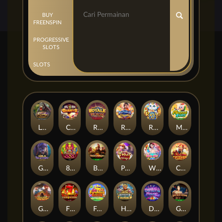
BUY
FREENSPIN
PROGRESSIVE
SLOTS
SLOTS
Legacy of Kong Maxways
Clash of the Giants
Royale House
Royale Vegas
Royal Katt
Mahjong Riches
Gold Panther Maxways
888
Brothers kingdom
Poker Ways
Wild Wet Win
Caishen
Gold Rush Cowboys
Fiery Sevens
Farmland Frenzy Maxways
Hammer of Thunder
Dancing Fever
Golden Lotus SE