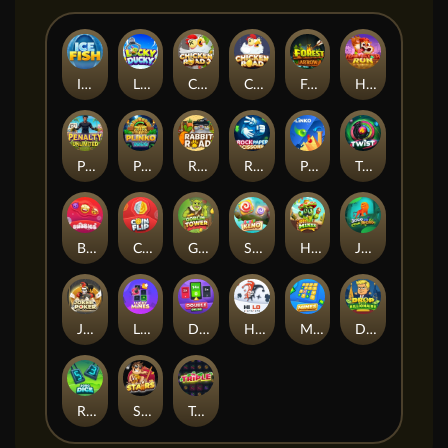
Ice Fish
Lucky Ducky
Chicken Road 2.0
Chicken Road
Forest Arrow
Hamster Run
Penalty Unlimited
Plinko Aztec
Rabbit Road
Rock Paper Scissors
Plinko 1000
Twist
Bubbles
Сoinflip
Goblin-tower
Sweet Keno
Hot-mines
Jogo Do Bicho
Joker Poker
Lucky mines
Double Online
Hilo Joker
Mines
Drop The Billionaire
Robo dice
Stairs
Triple