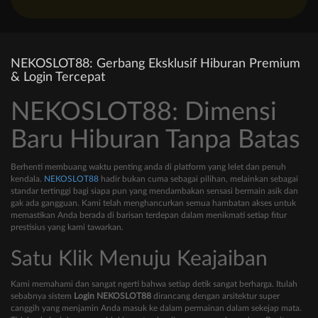
NEKOSLOT88: Gerbang Eksklusif Hiburan Premium
& Login Tercepat
NEKOSLOT88: Dimensi
Baru Hiburan Tanpa Batas
Berhenti membuang waktu penting anda di platform yang lelet dan penuh
kendala.
NEKOSLOT88
hadir bukan cuma sebagai pilihan, melainkan sebagai
standar tertinggi bagi siapa pun yang mendambakan sensasi bermain asik dan
gak ada gangguan. Kami telah menghancurkan semua hambatan akses untuk
memastikan Anda berada di barisan terdepan dalam menikmati setiap fitur
prestisius yang kami tawarkan.
Satu Klik Menuju Keajaiban
Kami memahami dan sangat ngerti bahwa setiap detik sangat berharga. Itulah
sebabnya sistem
Login NEKOSLOT88
dirancang dengan arsitektur super
canggih yang menjamin Anda masuk ke dalam permainan dalam sekejap mata.