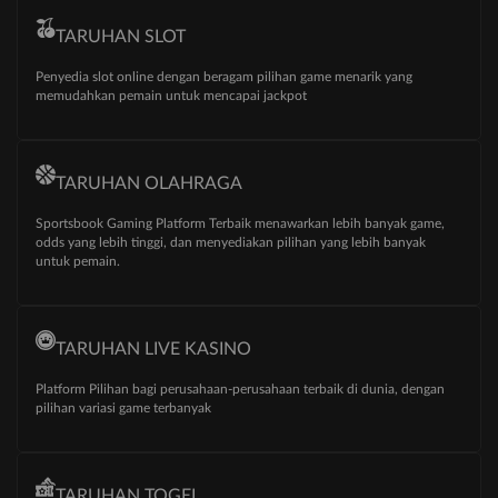
TARUHAN SLOT
Penyedia slot online dengan beragam pilihan game menarik yang
memudahkan pemain untuk mencapai jackpot
TARUHAN OLAHRAGA
Sportsbook Gaming Platform Terbaik menawarkan lebih banyak game,
odds yang lebih tinggi, dan menyediakan pilihan yang lebih banyak
untuk pemain.
TARUHAN LIVE KASINO
Platform Pilihan bagi perusahaan-perusahaan terbaik di dunia, dengan
pilihan variasi game terbanyak
TARUHAN TOGEL