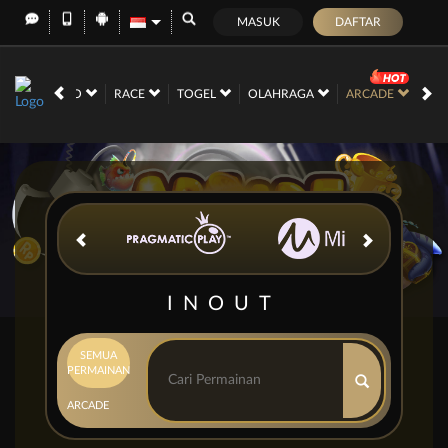
MASUK
DAFTAR
LIVE CASINO
RACE
TOGEL
OLAHRAGA
ARCADE
PO
INOUT
SEMUA
PERMAINAN
ARCADE