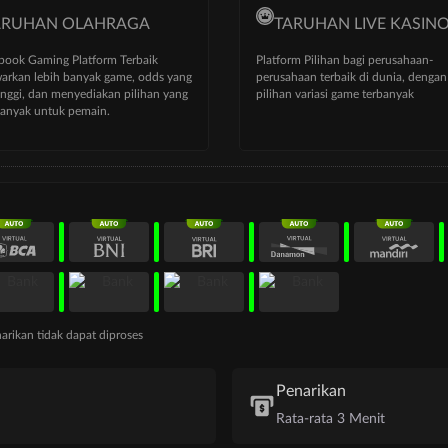
ARUHAN OLAHRAGA
TARUHAN LIVE KASIN
book Gaming Platform Terbaik
Platform Pilihan bagi perusahaan-
rkan lebih banyak game, odds yang
perusahaan terbaik di dunia, dengan
tinggi, dan menyediakan pilihan yang
pilihan variasi game terbanyak
banyak untuk pemain.
arikan tidak dapat diproses
Penarikan
Rata-rata 3 Menit