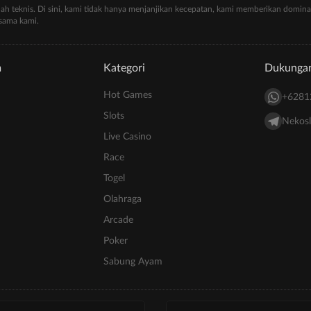
ah teknis. Di sini, kami tidak hanya menjanjikan kecepatan, kami memberikan domin
rsama kami.
m
Kategori
Dukunga
Hot Games
+6281
Slots
Nekos
Live Casino
Race
Togel
Olahraga
Arcade
Poker
Sabung Ayam