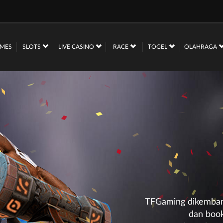
AMES
SLOTS
LIVE CASINO
RACE
TOGEL
OLAHRAGA
TFGaming dikembang
dan book