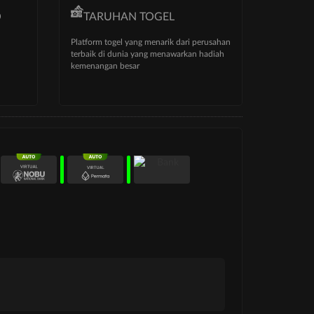
O
TARUHAN TOGEL
Platform togel yang menarik dari perusahan
terbaik di dunia yang menawarkan hadiah
kemenangan besar