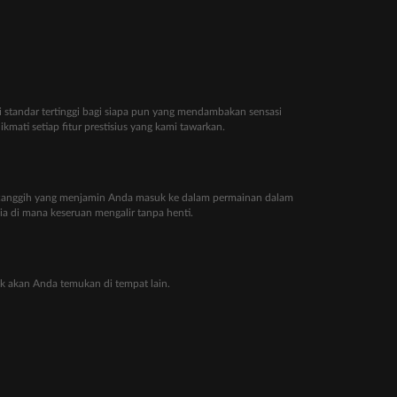
i standar tertinggi bagi siapa pun yang mendambakan sensasi
ti setiap fitur prestisius yang kami tawarkan.
r canggih yang menjamin Anda masuk ke dalam permainan dalam
a di mana keseruan mengalir tanpa henti.
ak akan Anda temukan di tempat lain.