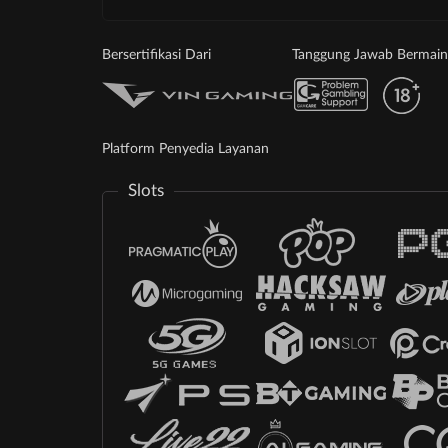
Bersertifikasi Dari
Tanggung Jawab Bermain
Platform Penyedia Layanan
Slots