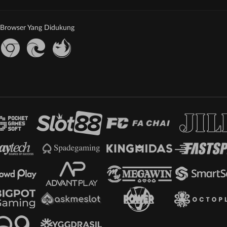
Browser Yang Didukung