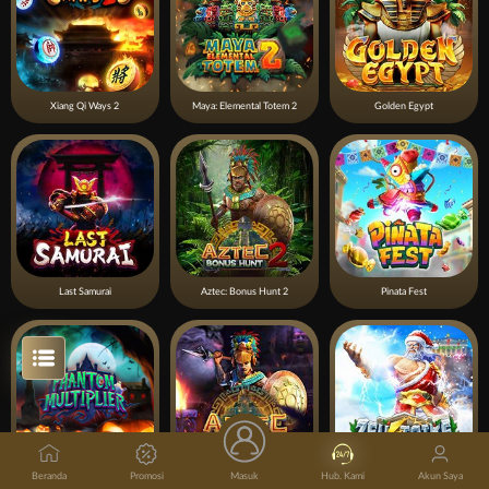
Xiang Qi Ways 2
Maya: Elemental Totem 2
Golden Egypt
Last Samurai
Aztec: Bonus Hunt 2
Pinata Fest
Beranda
Promosi
Masuk
Hub. Kami
Akun Saya
Phantom Multiplier
Aztec: Gold Temple
Zeustrike Xmas