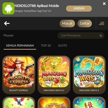
×
NEKOSLOT88 Aplikasi Mobile
UNDUH
Jangan tampilkan lagi hari ini
Masuk
Daftar
Playstar
SEMUA PERMAINAN
TOP 20
SLOTS
BOUNTY EXPRESS
MAHJONG WAYS 3+
MAHJONG WAYS 3