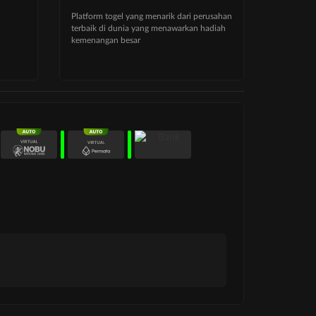
Platform togel yang menarik dari perusahan
terbaik di dunia yang menawarkan hadiah
kemenangan besar