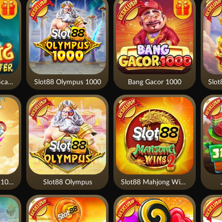
Wukong - Black Scatter
Slot88 Olympus 1000
Bang Gacor 1000
Starlight Princess 1000
Slot88 Olympus
Slot88 Mahjong Wins 2