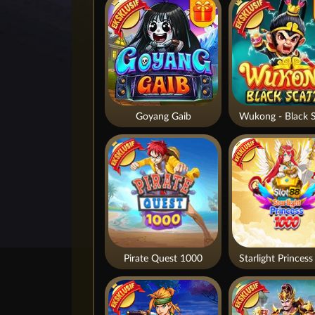
Goyang Gaib
Pirate Quest 1000