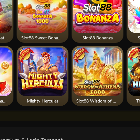
Slot88 Gates of Gatot Kaca 1000
Slot88 Sweet Bonanza 1000
Slot88 Bonanza
S
Slot88 Sweet Bonanza Super Scatter
Mighty Hercules
Slot88 Wisdom of Athena 1000
T