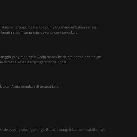
i standar tertinggi bagi siapa pun yang mendambakan sensasi
ti setiap fitur prestisius yang kami tawarkan.
r canggih yang menjamin Anda masuk ke dalam permainan dalam
a di mana keseruan mengalir tanpa henti.
ak akan Anda temukan di tempat lain.
asi akses yang sesungguhnya. Ribuan orang telah membuktikannya