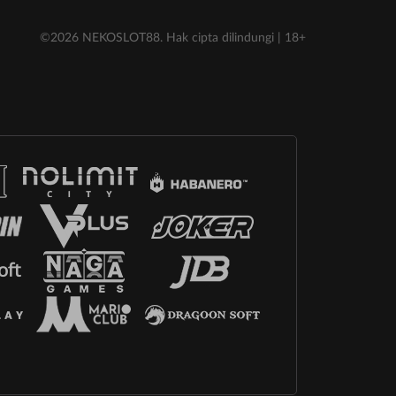
©2026 NEKOSLOT88. Hak cipta dilindungi | 18+