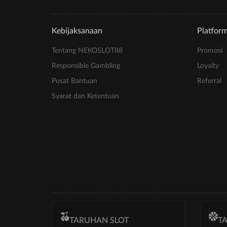
Kebijaksanaan
Platfor
Tentang NEKOSLOT88
Promosi
Responsible Gambling
Loyalty
Pusat Bantuan
Referral
Syarat dan Ketentuan
TARUHAN SLOT
T