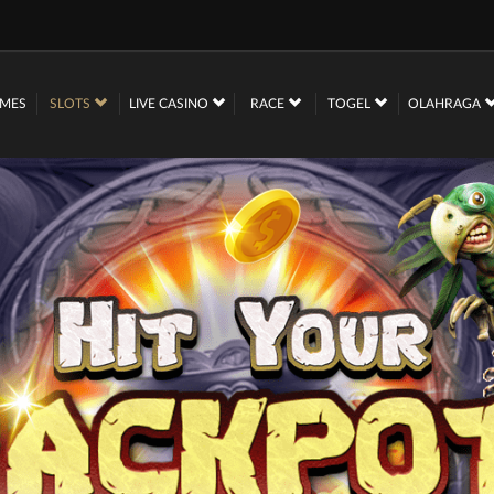
AMES
SLOTS
LIVE CASINO
RACE
TOGEL
OLAHRAGA